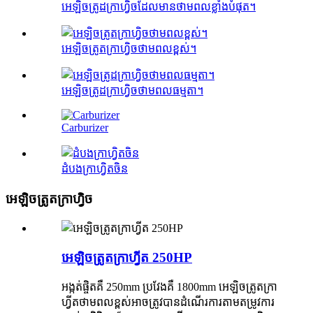
អេឡិចត្រូដក្រាហ្វិចដែលមានថាមពលខ្លាំងបំផុត។
អេឡិចត្រូតក្រាហ្វិចថាមពលខ្ពស់។
អេឡិចត្រូដក្រាហ្វិចថាមពលធម្មតា។
Carburizer
ដំបងក្រាហ្វិតចិន
អេឡិចត្រូតក្រាហ្វិច
អេឡិចត្រូតក្រាហ្វីត 250HP
អង្កត់ផ្ចិតគឺ 250mm ប្រវែងគឺ 1800mm អេឡិចត្រូតក្រា
ហ្វីតថាមពលខ្ពស់អាចត្រូវបានដំណើរការតាមតម្រូវការ