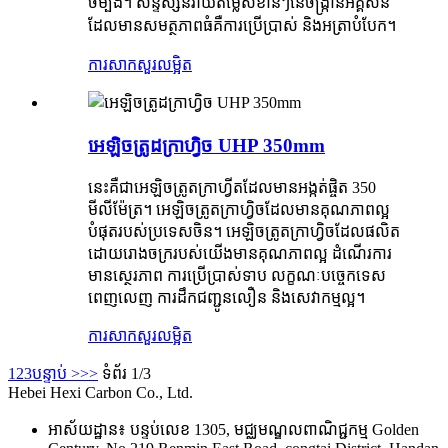
ចម្បង។ សន្ទស្សន៍វាយតម្លៃសំខាន់ៗនៃចង្រ្កានអគ្គីសនី
ដែលមានសមត្ថភាពធំគឺការប្រើប្រាស់ និងអត្រាបំបែក។
ការសាកសួរ
លម្អិត
អេឡិចត្រូដក្រាហ្វិច UHP 350mm
នេះគឺជាអេឡិចត្រូតក្រាហ្វីតដែលមានអង្កត់ផ្ចិត 350
មីលីម៉ែត្រ។ អេឡិចត្រូតក្រាហ្វិចដែលមានគុណភាពល្អ
បំផុតរបស់ប្រទេសចិន។ អេឡិចត្រូតក្រាហ្វិចដែលផលិត
ដោយរោងចក្ររបស់យើងមានគុណភាពល្អ ដំណើរការ
មានស្ថេរភាព ការប្រើប្រាស់ទាប លក្ខណៈបច្ចេកទេស
ពេញលេញ ការដឹកជញ្ជូនលឿន និងសេវាកម្មល្អ។
ការសាកសួរ
លម្អិត
1
2
3
បន្ទាប់ >
>>
ទំព័រ 1/3
Hebei Hexi Carbon Co., Ltd.
អាស័យដ្ឋាន៖ បន្ទប់លេខ 1305, មជ្ឈមណ្ឌលពាណិជ្ជកម្ម Golden