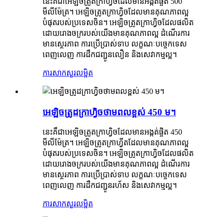
នេះគឺជាអេឡិចត្រូតក្រាហ្វិចដែលមានអង្កត់ផ្ចិត 500
មីលីម៉ែត្រ។ អេឡិចត្រូតក្រាហ្វិចដែលមានគុណភាពល្អ
បំផុតរបស់ប្រទេសចិន។ អេឡិចត្រូតក្រាហ្វិចដែលផលិត
ដោយរោងចក្ររបស់យើងមានគុណភាពល្អ ដំណើរការ
មានស្ថេរភាព ការប្រើប្រាស់ទាប លក្ខណៈបច្ចេកទេស
ពេញលេញ ការដឹកជញ្ជូនលឿន និងសេវាកម្មល្អ។
ការសាកសួរ
លម្អិត
អេឡិចត្រូដក្រាហ្វិចថាមពលខ្ពស់ 450 ម។
នេះគឺជាអេឡិចត្រូតក្រាហ្វិចដែលមានអង្កត់ផ្ចិត 450
មីលីម៉ែត្រ។ អេឡិចត្រូតក្រាហ្វីតដែលមានគុណភាពល្អ
បំផុតរបស់ប្រទេសចិន។ អេឡិចត្រូតក្រាហ្វិចដែលផលិត
ដោយរោងចក្ររបស់យើងមានគុណភាពល្អ ដំណើរការ
មានស្ថេរភាព ការប្រើប្រាស់ទាប លក្ខណៈបច្ចេកទេស
ពេញលេញ ការដឹកជញ្ជូនរហ័ស និងសេវាកម្មល្អ។
ការសាកសួរ
លម្អិត