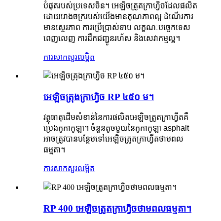
បំផុតរបស់ប្រទេសចិន។ អេឡិចត្រូតក្រាហ្វិចដែលផលិត
ដោយរោងចក្ររបស់យើងមានគុណភាពល្អ ដំណើរការ
មានស្ថេរភាព ការប្រើប្រាស់ទាប លក្ខណៈបច្ចេកទេស
ពេញលេញ ការដឹកជញ្ជូនរហ័ស និងសេវាកម្មល្អ។
ការសាកសួរ
លម្អិត
អេឡិចត្រុងក្រាហ្វិច RP ៤៥០ ម។
វត្ថុធាតុដើមសំខាន់នៃការផលិតអេឡិចត្រូតក្រាហ្វីតគឺ
ប្រេងកូកាកូឡា។ ចំនួនតូចមួយនៃកូកាកូឡា asphalt
អាចត្រូវបានបន្ថែមទៅអេឡិចត្រូតក្រាហ្វីតថាមពល
ធម្មតា។
ការសាកសួរ
លម្អិត
RP 400 អេឡិចត្រូតក្រាហ្វិចថាមពលធម្មតា។