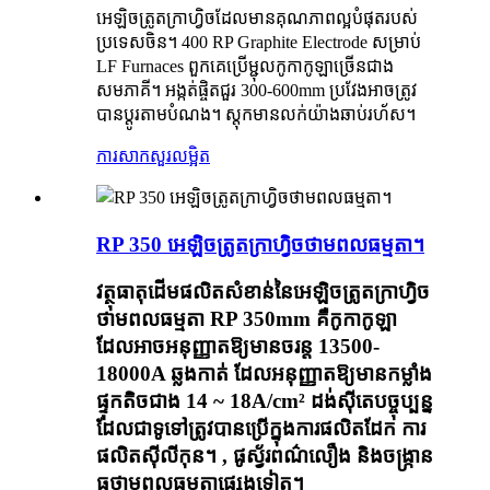
អេឡិចត្រូតក្រាហ្វិចដែលមានគុណភាពល្អបំផុតរបស់
ប្រទេសចិន។ 400 RP Graphite Electrode សម្រាប់
LF Furnaces ពួកគេប្រើម្ជុលកូកាកូឡាច្រើនជាង
សមភាគី។ អង្កត់ផ្ចិតជួរ 300-600mm ប្រវែងអាចត្រូវ
បានប្ដូរតាមបំណង។ ស្តុកមានលក់យ៉ាងឆាប់រហ័ស។
ការសាកសួរ
លម្អិត
RP 350 អេឡិចត្រូតក្រាហ្វិចថាមពលធម្មតា។
វត្ថុធាតុដើមផលិតសំខាន់នៃអេឡិចត្រូតក្រាហ្វិច
ថាមពលធម្មតា RP 350mm គឺកូកាកូឡា
ដែលអាចអនុញ្ញាតឱ្យមានចរន្ត 13500-
18000A ឆ្លងកាត់ ដែលអនុញ្ញាតឱ្យមានកម្លាំង
ផ្ទុកតិចជាង 14 ~ 18A/cm² ដង់ស៊ីតេបច្ចុប្បន្ន
ដែលជាទូទៅត្រូវបានប្រើក្នុងការផលិតដែក ការ
ផលិតស៊ីលីកុន។ , ផូស្វ័រពណ៌លឿង និងចង្ក្រាន
ធ្នូថាមពលធម្មតាផ្សេងទៀត។