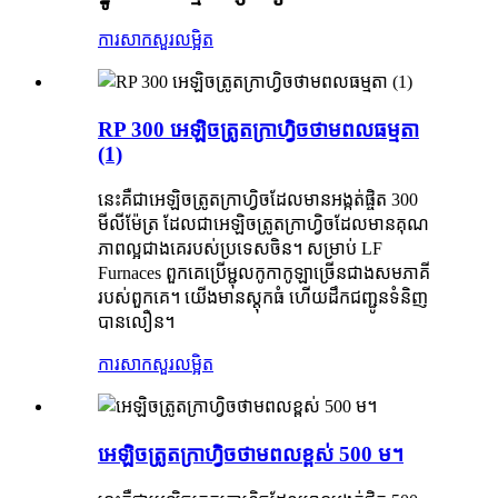
ការសាកសួរ
លម្អិត
RP 300 អេឡិចត្រូតក្រាហ្វិចថាមពលធម្មតា
(1)
នេះគឺជាអេឡិចត្រូតក្រាហ្វិចដែលមានអង្កត់ផ្ចិត 300
មីលីម៉ែត្រ ដែលជាអេឡិចត្រូតក្រាហ្វិចដែលមានគុណ
ភាពល្អជាងគេរបស់ប្រទេសចិន។ សម្រាប់ LF
Furnaces ពួកគេប្រើម្ជុលកូកាកូឡាច្រើនជាងសមភាគី
របស់ពួកគេ។ យើងមានស្តុកធំ ហើយដឹកជញ្ជូនទំនិញ
បានលឿន។
ការសាកសួរ
លម្អិត
អេឡិចត្រូតក្រាហ្វិចថាមពលខ្ពស់ 500 ម។