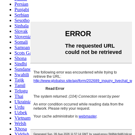
Persian
Punjabi
Serbian
Sesotho
Sinhala
Slovak
Slovenian
Somali
Samoan
Scots Gaelic
Shona
Sindhi
Sundanese
Swahili
Tajik
Tamil
Telugu
Thai
Ukrainian
Urdu
Uzbek
Vietnamese
Welsh
Xhosa
Yiddish