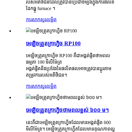
របស់អតិថិជនដែលត្រូវបានប្រើជាចម្បងក្នុងការផលិត
ដែកធ្នូ furnace ។
ការសាកសួរ
លម្អិត
អេឡិចត្រូតក្រាហ្វិច RP100
អេឡិចត្រូតក្រាហ្វិច RP100 គឺជាអង្កត់ផ្ចិតថាមពល
ធម្មតា 100 មីលីម៉ែត្រ
អង្កត់ផ្ចិតនិងប្រវែងនៃផលិតផលអាចត្រូវបានប្ដូរតាម
តម្រូវការរបស់អតិថិជន។
ការសាកសួរ
លម្អិត
អេឡិចត្រូតក្រាហ្វិចថាមពលខ្ពស់ ៦០០ ម។
នេះគឺជាអេឡិចត្រូតក្រាហ្វិចដែលមានអង្កត់ផ្ចិត 600
មីលីម៉ែត្រ។ អេឡិចត្រូតក្រាហ្វីតដែលមានគុណភាពល្អ