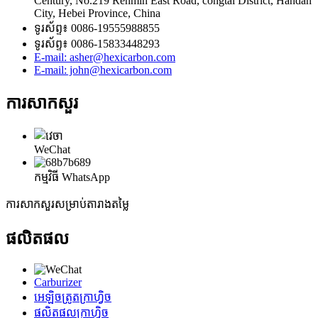
Century, No.219 Renmin East Road, congtai District, Handan
City, Hebei Province, China
ទូរស័ព្ទ៖ 0086-19555988855
ទូរស័ព្ទ៖ 0086-15833448293
E-mail: asher@hexicarbon.com
E-mail: john@hexicarbon.com
ការសាកសួរ
WeChat
កម្មវិធី WhatsApp
ការសាកសួរសម្រាប់តារាងតម្លៃ
ផលិតផល
Carburizer
អេឡិចត្រូតក្រាហ្វិច
ផលិតផលក្រាហ្វិច