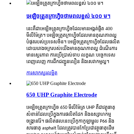
អេឡិចត្រូតក្រាហ្វិចថាមពលខ្ពស់ ៤០០ ម។
នេះគឺជាអេឡិចត្រូតក្រាហ្វិចដែលមានអង្កត់ផ្ចិត 400
មីលីម៉ែត្រ។ អេឡិចត្រូតក្រាហ្វិចដែលមានគុណភាពល្អ
បំផុតរបស់ប្រទេសចិន។ អេឡិចត្រូតក្រាហ្វិចដែលផលិត
ដោយរោងចក្ររបស់យើងមានគុណភាពល្អ ដំណើរការ
មានស្ថេរភាព ការប្រើប្រាស់ទាប លក្ខណៈបច្ចេកទេស
ពេញលេញ ការដឹកជញ្ជូនលឿន និងសេវាកម្មល្អ។
ការសាកសួរ
លម្អិត
650 UHP Graphite Electrode
អេឡិចត្រូតក្រាហ្វិច 650 មីលីម៉ែត្រ UHP គឺជាវត្ថុធាតុ
សំខាន់ដែលប្រើក្នុងការផលិតដែក និងឧស្សាហកម្ម
ចង្ក្រានរ៉ែ។ ផលិតផលនេះប្រើកូកាកូឡាម្ជុល P66 និង
សារធាតុ asphalt ដែលត្រូវបានកែប្រែជាវត្ថុធាតុដើម