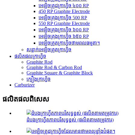
អេឡិចត្រូដក្រាហ្វិច ៤០០ RP
450 RP Graphite Electrode
អេឡិចត្រុងក្រាហ្វិច 500 RP
550 RP Graphite Electrode
អេឡិចត្រុងក្រាហ្វិច ៦០០ RP
អេឡិចត្រុងក្រាហ្វិច ៦៥០ RP
អេឡិចត្រូតក្រាហ្វិចថាមពលធម្មតា។
សន្លាក់អេឡិចត្រូតក្រាហ្វិច
ផលិតផលក្រាហ្វិច
Graphite Rod
Graphite Rod & Carbon Rod
Graphite Square & Graphite Block
ក្បឿងក្រាហ្វិច
Carburizer
ផលិតផលពិសេស
ដំបងក្រាហ្វីតភាពបរិសុទ្ធខ្ពស់ (ផលិតតាមតម្រូវការ)