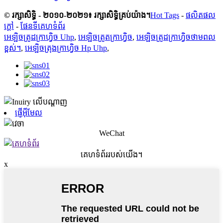
© រក្សាសិទ្ធិ - ២០១០-២០២១៖ រក្សាសិទ្ធិគ្រប់យ៉ាង។
Hot Tags
-
ផលិតផល
ក្តៅ
-
ផែនទីគេហទំព័រ
អេឡិចត្រូដក្រាហ្វិច Uhp
,
អេឡិចត្រូតក្រាហ្វិច
,
អេឡិចត្រូដក្រាហ្វិចថាមពល
ខ្ពស់។
,
អេឡិចត្រុងក្រាហ្វិច Hp Uhp
,
ផ្ញើអ៊ីមែល
WeChat
គេហទំព័ររបស់យើង។
x