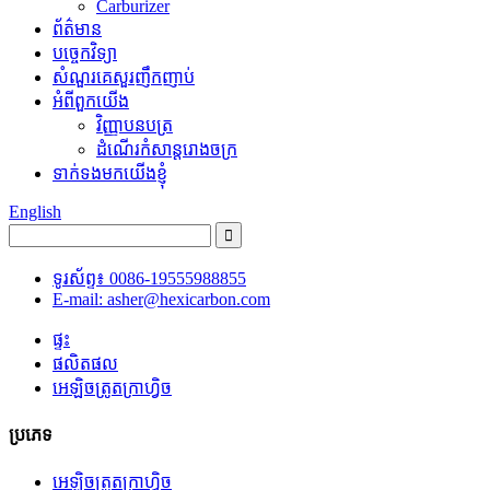
Carburizer
ព័ត៌មាន
បច្ចេកវិទ្យា
សំណួរគេសួរញឹកញាប់
អំពីពួកយើង
វិញ្ញាបនបត្រ
ដំណើរកំសាន្តរោងចក្រ
ទាក់ទងមកយើងខ្ញុំ
English
ទូរស័ព្ទ៖ 0086-19555988855
E-mail: asher@hexicarbon.com
ផ្ទះ
ផលិតផល
អេឡិចត្រូតក្រាហ្វិច
ប្រភេទ
អេឡិចត្រូតក្រាហ្វិច